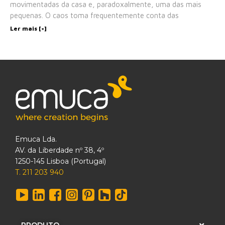
movimentadas da casa e, paradoxalmente, uma das mais
pequenas. O caos toma frequentemente conta das
Ler mais [+]
Emuca Lda.
AV. da Liberdade nº 38, 4º
1250-145 Lisboa (Portugal)
T. 211 203 940