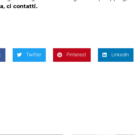
 ci contatti.
k
Twitter
Pinterest
LinkedIn