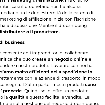
 il marketing di affiliazione
, ma ci sono
mbi i casi il proprietario non ha alcuna
mediario tra le due estremità della catena di
l marketing di affiliazione inizia con l’iscrizione
ha a disposizione. Mentre il dropshipping
istributore o il produttore.
di business
consente agli imprenditori di collaborare
gnifica che può
creare un negozio online e
endere i nostri prodotti.
Lavorare con noi ha
siamo molto efficienti nella spedizione in
irettamente con le aziende di trasporto, in modo
i consegna.
D’altra parte, i nostri prodotti
sono
 ci precede.
Quindi, se lei offre un prodotto
do la
qualità
e questo facilita le vendite.
Lei
eting e sulla gestione del negozio dropshipping,