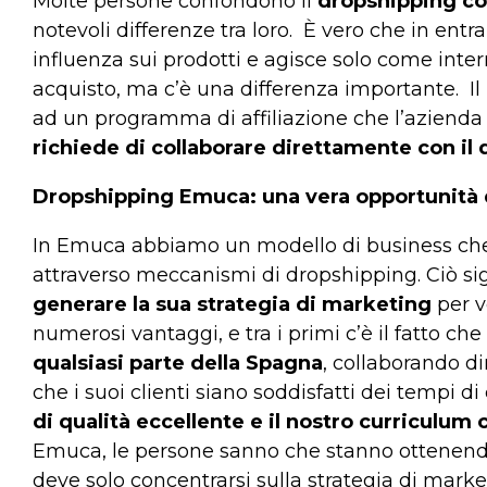
Molte persone confondono il
dropshipping con
notevoli differenze tra loro.
È vero che in entra
influenza sui prodotti e agisce solo come inter
acquisto, ma c’è una differenza importante.
I
ad un programma di affiliazione che l’azienda 
richiede di collaborare direttamente con il d
Dropshipping Emuca: una vera opportunità 
In Emuca abbiamo un modello di business che 
attraverso meccanismi di dropshipping. Ciò si
generare la sua strategia di marketing
per v
numerosi vantaggi, e tra i primi c’è il fatto che
qualsiasi parte della Spagna
, collaborando d
che i suoi clienti siano soddisfatti dei tempi d
di qualità eccellente e il nostro curriculum
Emuca, le persone sanno che stanno ottenen
deve solo concentrarsi sulla strategia di mark