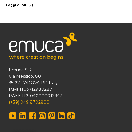
Leggi di più [+]
Emuca S.R.L.
Via Messico, 80
35127 PADOVA PD Italy
P.iva IT03712980287
RAEE IT21040000012947
(+39) 049 8702800