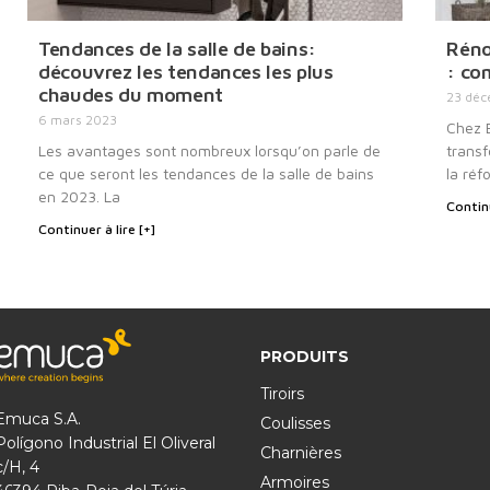
Tendances de la salle de bains:
Réno
découvrez les tendances les plus
: co
chaudes du moment
23 déc
6 mars 2023
Chez 
Les avantages sont nombreux lorsqu’on parle de
trans
ce que seront les tendances de la salle de bains
la réf
en 2023. La
Continu
Continuer à lire [+]
PRODUITS
Tiroirs
Emuca S.A.
Coulisses
Polígono Industrial El Oliveral
Charnières
c/H, 4
Armoires