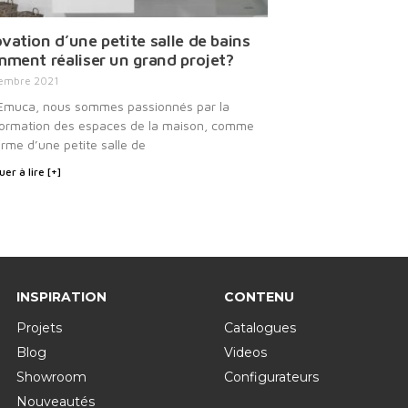
vation d’une petite salle de bains
mment réaliser un grand projet?
embre 2021
Emuca, nous sommes passionnés par la
formation des espaces de la maison, comme
orme d’une petite salle de
er à lire [+]
INSPIRATION
CONTENU
Projets
Catalogues
Blog
Videos
Showroom
Configurateurs
Nouveautés