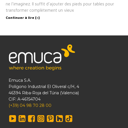
ne l’imaginez. Il suffit d’ajouter des pieds pour tables pour
transformer complètement un vieux
Continuer à lire [+]
Emuca S.A.
Polígono Industrial El Oliveral c/H, 4
46394 Riba-Roja del Túria (Valencia)
CIF: A-46154704
(+39) 04 98 70 28 00