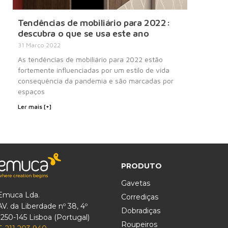
Tendências de mobiliário para 2022:
descubra o que se usa este ano
31 Março 2022
As tendências de mobiliário para 2022 estão
fortemente influenciadas por um estilo de vida
consequência da pandemia e são marcadas por
espaços
Ler mais [+]
PRODUTO
Gavetas
Emuca Lda.
Corrediças
AV. da Liberdade nº 38, 4º
Dobradiças
1250-145 Lisboa (Portugal)
Roupeiros