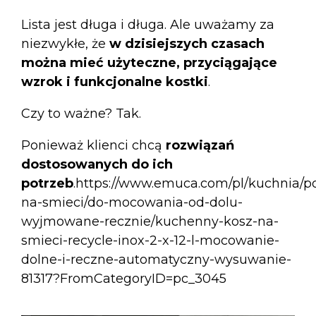
Lista jest długa i długa. Ale uważamy za
niezwykłe, że
w dzisiejszych czasach
można mieć użyteczne, przyciągające
wzrok i funkcjonalne kostki
.
Czy to ważne? Tak.
Ponieważ klienci chcą
rozwiązań
dostosowanych do ich
potrzeb
.https://www.emuca.com/pl/kuchnia/p
na-smieci/do-mocowania-od-dolu-
wyjmowane-recznie/kuchenny-kosz-na-
smieci-recycle-inox-2-x-12-l-mocowanie-
dolne-i-reczne-automatyczny-wysuwanie-
81317?FromCategoryID=pc_3045