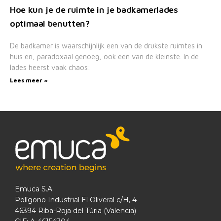
Hoe kun je de ruimte in je badkamerlades
optimaal benutten?
De badkamer is waarschijnlijk een van de drukste ruimtes in
huis en, paradoxaal genoeg, ook een van de kleinste. In de
lades heerst vaak chaos:
Lees meer »
Emuca S.A.
Polígono Industrial El Oliveral c/H, 4
46394 Riba-Roja del Túria (Valencia)