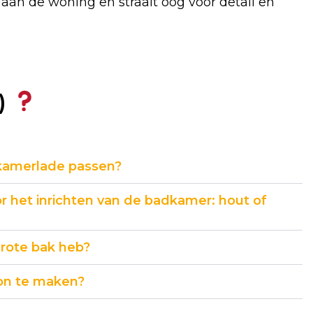
an de woning en straalt oog voor detail en
)
dkamerlade passen?
r het inrichten van de badkamer: hout of
grote bak heb?
oon te maken?