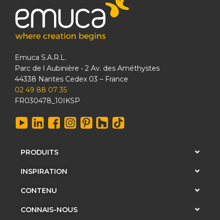
Emuca S.A.R.L.
Parc de l Aubinière • 2 Av. des Améthystes
44338 Nantes Cedex 03 – France
02 49 88 07 35
FR030478_10IKSP
PRODUITS
INSPIRATION
CONTENU
CONNAIS-NOUS