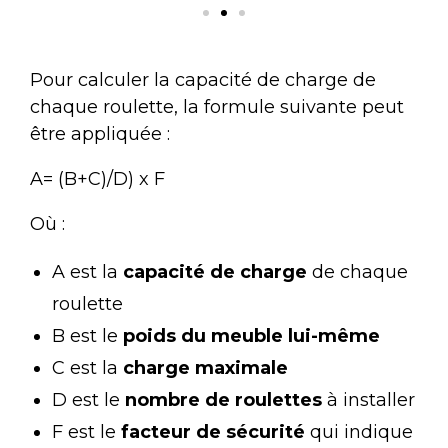
Pour calculer la capacité de charge de
chaque roulette, la formule suivante peut
être appliquée :
A= (B+C)/D) x F
Où :
A est la
capacité de charge
de chaque
roulette
B est le
poids du meuble lui-même
C est la
charge maximale
D est le
nombre de roulettes
à installer
F est le
facteur de sécurité
qui indique