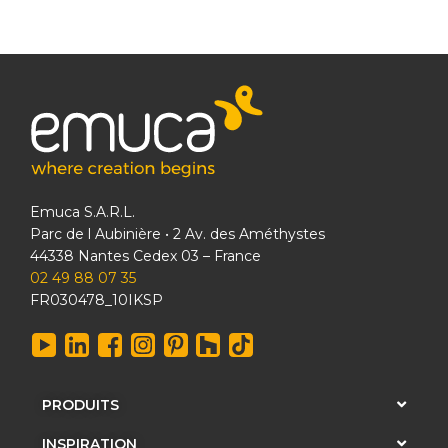
Emuca S.A.R.L.
Parc de l Aubinière • 2 Av. des Améthystes
44338 Nantes Cedex 03 – France
02 49 88 07 35
FR030478_10IKSP
PRODUITS
INSPIRATION