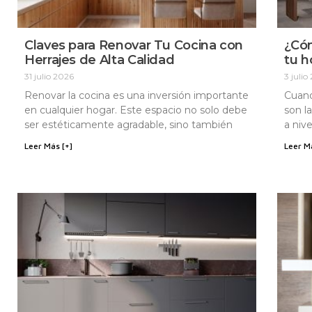
Claves para Renovar Tu Cocina con
¿Cóm
Herrajes de Alta Calidad
tu h
31 julio 2026
3 julio
Renovar la cocina es una inversión importante
Cuand
en cualquier hogar. Este espacio no solo debe
son l
ser estéticamente agradable, sino también
a nive
Leer Más [+]
Leer M