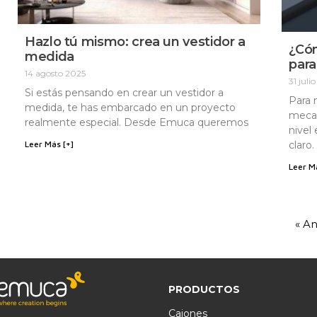
Hazlo tú mismo: crea un vestidor a
¿Cóm
medida
para
14 agosto 2025
31 juli
Si estás pensando en crear un vestidor a
Para 
medida, te has embarcado en un proyecto
mecan
realmente especial. Desde Emuca queremos
nivel
Leer Más [+]
claro.
Leer M
« An
PRODUCTOS
Cajones