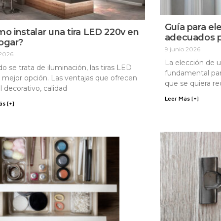
Guía para el
o instalar una tira LED 220v en
adecuados p
ogar?
9 junio 2026
 2026
La elección de 
o se trata de iluminación, las tiras LED
fundamental para
a mejor opción. Las ventajas que ofrecen
que se quiera re
l decorativo, calidad
Leer Más [+]
ás [+]