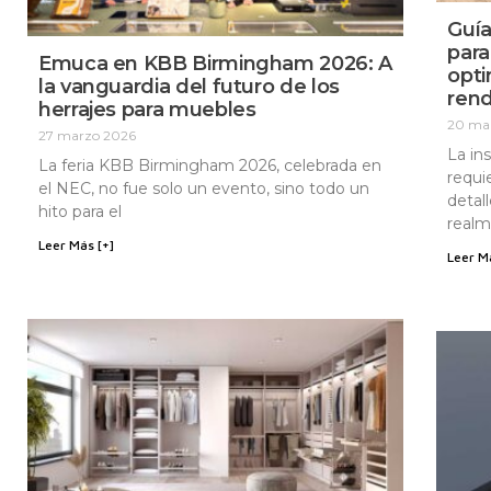
Guía
para
Emuca en KBB Birmingham 2026: A
opti
la vanguardia del futuro de los
ren
herrajes para muebles
20 ma
27 marzo 2026
La in
La feria KBB Birmingham 2026, celebrada en
requi
el NEC, no fue solo un evento, sino todo un
detal
hito para el
realm
Leer Más [+]
Leer M