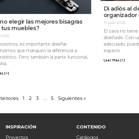
Di adiós al 
organizador
o elegir las mejores bisagras
17 julio 2025
 tus muebles?
El caos no tiene
o 2025
diseñado. Con u
nosotros, es importante diseñar
adecuado, puede
ismos que marquen la diferencia a
espacio
 estético. Pero también la parte funcional,
Leer Más [+]
 Así,
ás [+]
teriores
1
2
3
…
5
Siguientes »
INSPIRACIÓN
CONTENIDO
Proyectos
Catálogos