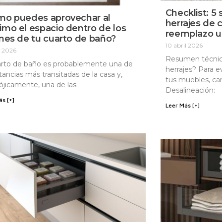
Checklist: 5
mo puedes aprovechar al
herrajes de 
mo el espacio dentro de los
reemplazo u
nes de tu cuarto de baño?
10 abril 2026
l 2026
Resumen técnic
arto de baño es probablemente una de
herrajes? Para e
stancias más transitadas de la casa y,
tus muebles, cam
ójicamente, una de las
Desalineación:
ás [+]
Leer Más [+]