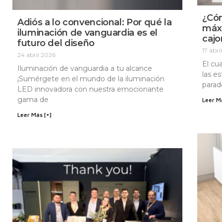
¿Có
Adiós a lo convencional: Por qué la
máxi
iluminación de vanguardia es el
cajo
futuro del diseño
17 abri
24 abril 2026
El cu
Iluminación de vanguardia a tu alcance
las e
¡Sumérgete en el mundo de la iluminación
parad
LED innovadora con nuestra emocionante
gama de
Leer M
Leer Más [+]