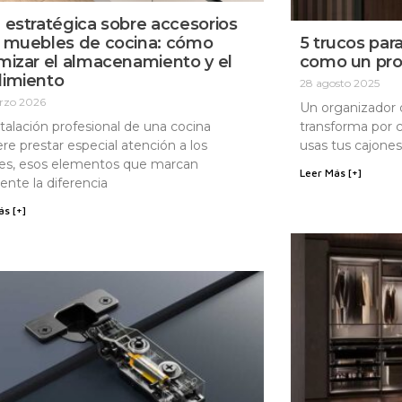
 estratégica sobre accesorios
 muebles de cocina: cómo
5 trucos par
mizar el almacenamiento y el
como un pro
dimiento
28 agosto 2025
rzo 2026
Un organizador d
stalación profesional de una cocina
transforma por 
ere prestar especial atención a los
usas tus cajones
les, esos elementos que marcan
Leer Más [+]
ente la diferencia
ás [+]