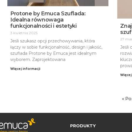
Protone by Emuca Szuflada:
Idealna równowaga
funkcjonalności i estetyki
Znaj
szuf
3 kwietnia 2025
27 ma
Jeśli szukasz opcji przechowywania, która
łączy w sobie funkcjonalność, design i jakość,
Jeśli
szuflada Protone by Emuca jest idealnym
rozwi
wyborem. Zaprojektowana
klucz
prowa
Więcej informacji
Więcej
« Po
PRODUKTY