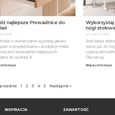
dź najlepsze Prowadnice do
Wykorzystaj 
lad
nogi stołow
rca 2025
20 marca 2025
 chodzi o dostarczanie wysokiej jakości
Jeśli lubisz dob
ązań w projektowaniu i produkcji mebli,
wiesz już, że n
owe jest stosowanie najlepszych
częścią atmosfe
dnic do szuflad. A
Dla nas są
 informacji
Więcej informacji
przednie
1
2
3
4
5
Następne »
INSPIRACJA
ZAWARTOŚĆ