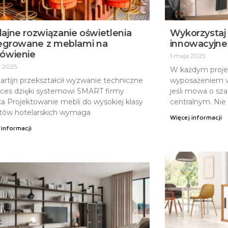
jne rozwiązanie oświetlenia
Wykorzystaj 
tegrowane z meblami na
innowacyjne
ówienie
1 maja 2025
a 2025
W każdym proje
artijn przekształcił wyzwanie techniczne
wyposażeniem wn
ces dzięki systemowi SMART firmy
jeśli mowa o sz
 Projektowanie mebli do wysokiej klasy
centralnym. Nie
tów hotelarskich wymaga
Więcej informacji
 informacji