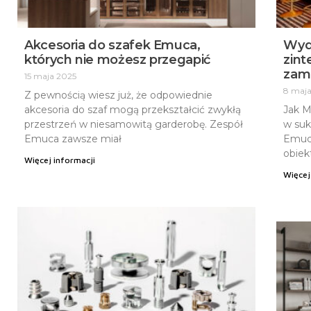
Akcesoria do szafek Emuca,
Wyda
których nie możesz przegapić
zin
zam
15 maja 2025
8 maj
Z pewnością wiesz już, że odpowiednie
akcesoria do szaf mogą przekształcić zwykłą
Jak M
przestrzeń w niesamowitą garderobę. Zespół
w suk
Emuca zawsze miał
Emuca
obiek
Więcej informacji
Więcej