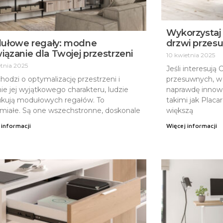
Wykorzystaj
ułowe regały: modne
drzwi przes
iązanie dla Twojej przestrzeni
10 kwietnia 2025
etnia 2025
Jeśli interesują
 chodzi o optymalizację przestrzeni i
przesuwnych, w
ie jej wyjątkowego charakteru, ludzie
naprawdę innowa
kują modułowych regałów. To
takimi jak Plac
miałe. Są one wszechstronne, doskonale
większą
 informacji
Więcej informacji