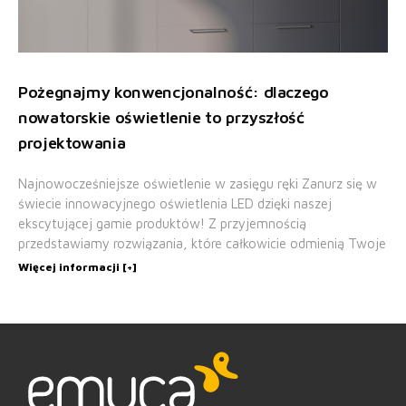
Pożegnajmy konwencjonalność: dlaczego
nowatorskie oświetlenie to przyszłość
projektowania
Najnowocześniejsze oświetlenie w zasięgu ręki Zanurz się w
świecie innowacyjnego oświetlenia LED dzięki naszej
ekscytującej gamie produktów! Z przyjemnością
przedstawiamy rozwiązania, które całkowicie odmienią Twoje
Więcej informacji [+]