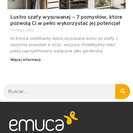
Lustro szafy wysuwanej – 7 pomysłów, które
pozwolą Ci w pełni wykorzystać jej potencjał
9 lutego 2022
W Emuca uwielbiamy dobre,wysuwane lustro do szafy. I
spójrzmy prawdzie w oczy: wszyscy chcielibyśmy mieć
pokój zaprojektowany wyłącznie jako garderoba,
Więcej informacji