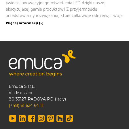
świecie innowacyjnego oświetlenia LED dzięki naszej
ekscytującej gamie produktów! Z przyjemnością
przedstawiamy rozwiązania, które całkowicie odmienią Twoje
Więcej informacji [+]
Emuca S.R.L.
Via Messico
80 35127 PADOVA PD (Italy)
(+48) 61 624 64 11