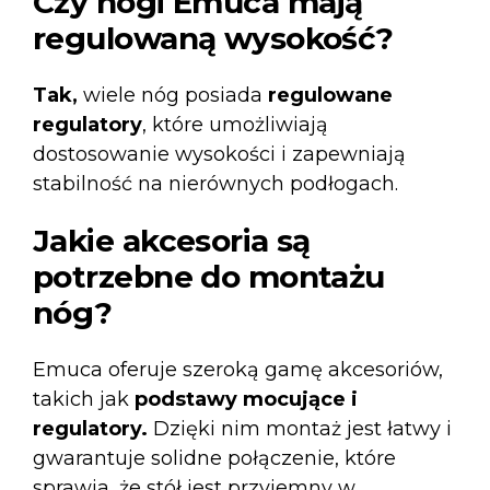
Czy nogi Emuca mają
regulowaną wysokość?
Tak,
wiele nóg posiada
regulowane
regulatory
, które umożliwiają
dostosowanie wysokości i zapewniają
stabilność na nierównych podłogach.
Jakie akcesoria są
potrzebne do montażu
nóg?
Emuca oferuje szeroką gamę akcesoriów,
takich jak
podstawy mocujące i
regulatory.
Dzięki nim montaż jest łatwy i
gwarantuje solidne połączenie, które
sprawia, że stół jest przyjemny w