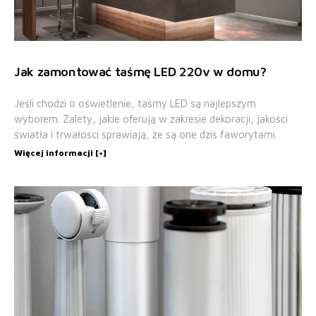
Jak zamontować taśmę LED 220v w domu?
Jeśli chodzi o oświetlenie, taśmy LED są najlepszym
wyborem. Zalety, jakie oferują w zakresie dekoracji, jakości
światła i trwałości sprawiają, że są one dziś faworytami.
Więcej informacji [+]