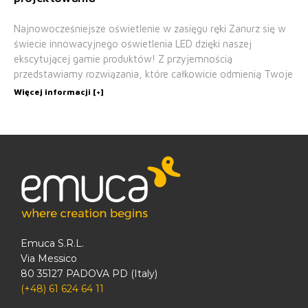
Najnowocześniejsze oświetlenie w zasięgu ręki Zanurz się w
świecie innowacyjnego oświetlenia LED dzięki naszej
ekscytującej gamie produktów! Z przyjemnością
przedstawiamy rozwiązania, które całkowicie odmienią Twoje
Więcej informacji [+]
Emuca S.R.L.
Via Messico
80 35127 PADOVA PD (Italy)
(+48) 61 624 64 11