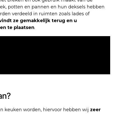
 niet breken en ook gebruik maakt van de
stek, potten en pannen en hun deksels hebben
den verdeeld in ruimten zoals lades of
vindt ze gemakkelijk terug en u
en te plaatsen
.
an?
en keuken worden, hiervoor hebben wij
zeer