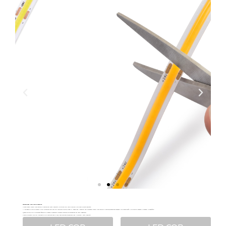
Striscia LED COB Lynx Premium
Volete creare linee di luce uniformi e continue nei vostri progetti? Le strisce LED Lynx Premium COB sono la scelta perfetta.
Il loro design Chip On Board (COB) garantisce una luce LED uniforme e priva di punti. È l’ideale per i progetti che richiedono linee di luce uniformi e continue, soprattutto quando si utilizzano profili in alluminio incassati o montati in superficie.
Questa striscia LED è altamente flessibile e robusta e consente di ottenere curvature più pronunciate nei vostri apparecchi.
Grazie all’elevato livello di luminosità e alla continuità della luce, è una soluzione straordinaria per illuminare i vostri progetti.