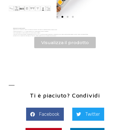
Striscia LED Lynx Premium 9,6W/m
Questa striscia LED è perfetta per i progetti che richiedono un’illuminazione di lunga durata. Offre un’efficienza eccezionale e prestazioni elevate.
Funziona con una tensione di 12 V CC e richiede un convertitore LED a tensione costante e un cavo di alimentazione.
Grazie all’elevata potenza e al grado di protezione IP20, è una scelta versatile e affidabile.
Viene fornito in rotoli continui dimmerabili che possono essere tagliati ogni 3 LED. Ciò significa che è possibile personalizzare la lunghezza della striscia in base alle proprie esigenze, riducendo al minimo gli sprechi e ottimizzando l’efficienza.
Realizzata con un PCB a doppio strato e nastro adesivo 3M® 300LSE per il fissaggio, questa striscia LED è resistente e facile da installare.
Visualizza il prodotto
Ti è piaciuto? Condividi
Facebook
Twitter