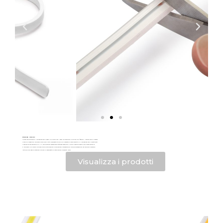
Strisce LED Neonlynx
Cercate una soluzione di illuminazione che si adatti alle forme e agli spazi più complicati? Le strisce LED flessibili Neonlynx sono la risposta.
Grazie alla capacità di realizzare forme curve o rettilinee, questa striscia LED consente di creare progetti di illuminazione unici e accattivanti.
Funziona con una tensione di 24 V CC, che garantisce un’eccezionale efficienza energetica. Non solo risparmia energia, ma è anche ecologica.
È realizzata in silicone di alta qualità per evitare qualsiasi variazione della temperatura di colore, garantendo una luce uniforme e piacevole.
Inoltre, ha un grado di protezione IP65, che la rende adatta all’installazione in ambienti umidi.
Visualizza i prodotti