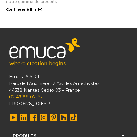
notre gamme de produits
Continuer à lire [+]
Emuca S.A.R.L.
Parc de l Aubinière • 2 Av. des Améthystes
44338 Nantes Cedex 03 – France
02 49 88 07 35
FR030478_10IKSP
PRODUITS