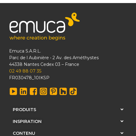
Emuca S.A.R.L.
Parc de l Aubinière • 2 Av. des Améthystes
44338 Nantes Cedex 03 – France
02 49 88 07 35
FR030478_10IKSP
PRODUITS
INSPIRATION
CONTENU