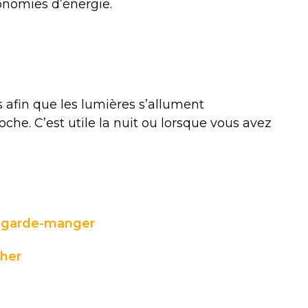
conomies d’énergie.
s afin que les lumières s’allument
he. C’est utile la nuit ou lorsque vous
avez
e garde-manger
cher