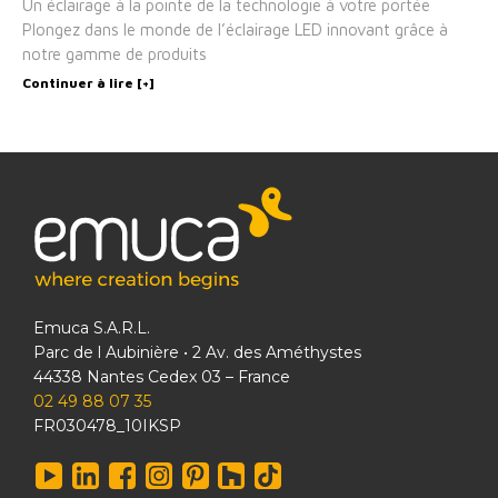
Un éclairage à la pointe de la technologie à votre portée
Plongez dans le monde de l’éclairage LED innovant grâce à
notre gamme de produits
Continuer à lire [+]
Emuca S.A.R.L.
Parc de l Aubinière • 2 Av. des Améthystes
44338 Nantes Cedex 03 – France
02 49 88 07 35
FR030478_10IKSP