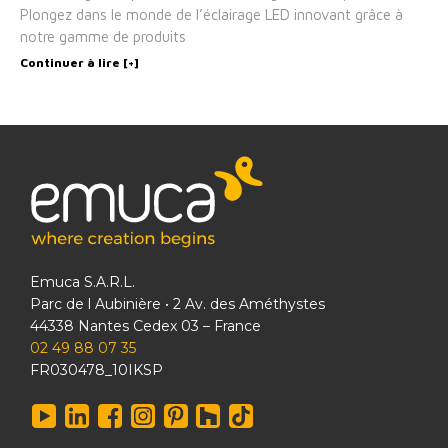
Plongez dans le monde de l’éclairage LED innovant grâce à
notre gamme de produits
Continuer à lire [+]
Emuca S.A.R.L.
Parc de l Aubinière • 2 Av. des Améthystes
44338 Nantes Cedex 03 – France
02 49 88 07 35
FR030478_10IKSP