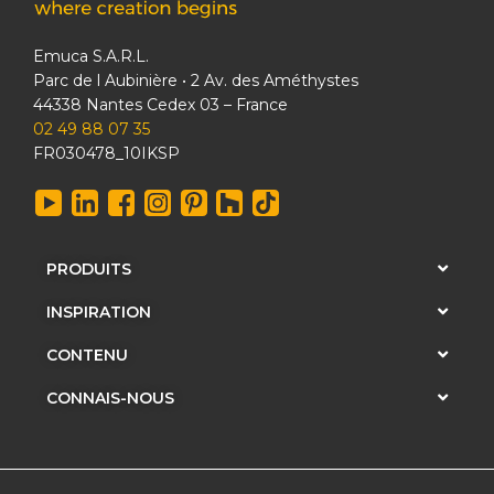
Emuca S.A.R.L.
Parc de l Aubinière • 2 Av. des Améthystes
44338 Nantes Cedex 03 – France
02 49 88 07 35
FR030478_10IKSP
PRODUITS
INSPIRATION
CONTENU
CONNAIS-NOUS